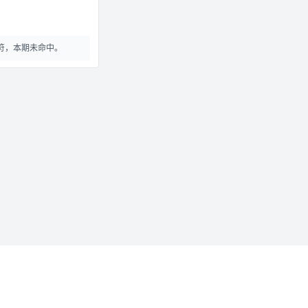
不符，本期未命中。