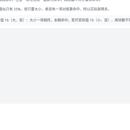
一看似只有 25%，但只要大小、单双有一项对就算命中，所以实际高得多。
值 16（大、双）：大小一项相符，本期命中。若开奖和值 10（小、双），两项都