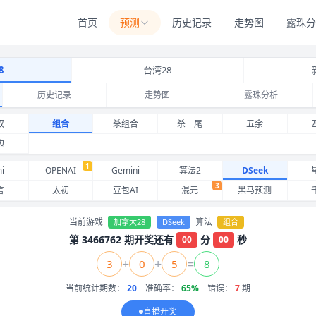
首页
预测
历史记录
走势图
露珠分
8
台湾28
历史记录
走势图
露珠分析
eek 近期命中记录与准确率
双
组合
杀组合
杀一尾
五余
边
1
mi
OPENAI
Gemini
算法2
DSeek
3
言
太初
豆包AI
混元
黑马预测
当前游戏
算法
加拿大28
DSeek
组合
第 3466762 期开奖还有
分
秒
00
00
+
+
=
3
0
5
8
当前统计期数：
20
准确率：
65%
错误：
7
期
直播开奖