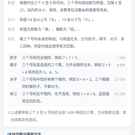
和值
每期开出三个 0 至 9 的号码，三个号码相加即为和值，范围 0 至
27。站内的大小、单双、余数等玩法都由和值推导而来。
大小
和值 14 及以上为「大」，13 及以下为「小」。
单双
和值为奇数为「单」，偶数为「双」。
形态
看三个号码本身的构成，与和值无关，分为豹子、顺子、对子、杂
三四种，判定时按此顺序依次匹配。
豹子
三个号码完全相同，例如 7 + 7 + 7。
1.0%
顺子
三个号码是连续的三个数，与开出顺序无关，例如 3 + 5
4.8%
+ 4 排序后为 3、4、5。
对子
三个号码中恰好有两个相同，例如 6 + 6 + 2。三个都相
27.0%
同时算豹子，不算对子。
杂三
三个号码互不相同、也不连续，例如 1 + 4 + 9。这是最
67.2%
常见的形态。
※
上述概率按三个 0 至 9 号码的全部 1000 种组合计算，为长期理论值，单
日结果会有波动。
本站功能与使用方法