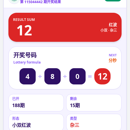
第 115044442 期开奖结果
RESULT SUM
12
红波
小双 · 杂三
开奖号码
NEXT
分
秒
Lottery formula
12
4
+
8
+
0
=
已开
剩余
188期
15期
形态
类型
小双红波
杂三