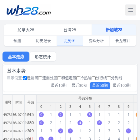
打
加拿大28
台湾28
新加坡28
预测
历史记录
走势图
露珠分析
长龙统计
新加坡28开奖走势图 三球号码分布与和值大小单双走势
基本走势
形态统计
基本走势
显示设置:
遗漏图
遗漏分层
和值走势
冷热号
分行线
分列线
最近10期
最近30期
最近50期
最近100期
号码分布
期号
时间
号码
0
1
2
3
4
5
6
7
8
9
0
0
2
5
1
1
1
1
1
1
1
4973159
08-07 02:24
0
2
5
0
4
6
0
2
1
2
1
2
2
2
1
4973158
08-07 02:22
0
4
6
3
2
9
1
3
1
2
1
3
3
2
4973157
08-07 02:20
2
3
9
0
1
1
1
1
2
3
2
4
4
1
4973156
08-07 02:18
0
1
0