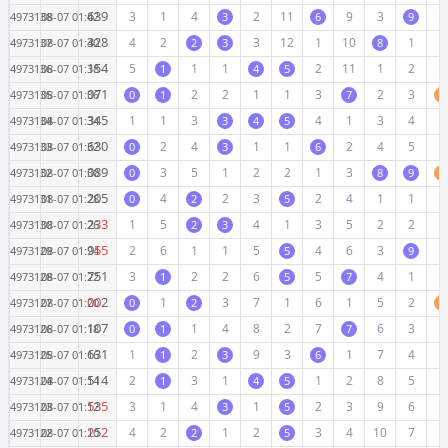
6
3
9
3
1
4
2
11
9
3
7
4973138
08-07 01:42
3
6
9
3
2
8
4
2
3
12
1
10
1
8
4973137
08-07 01:40
2
3
8
1
5
4
5
1
1
2
11
1
2
9
4973136
08-07 01:38
1
4
5
0
7
1
2
2
1
1
3
2
3
4973135
08-07 01:36
0
1
7
0
3
4
5
1
1
3
4
1
3
4
1
4973134
08-07 01:34
3
4
5
6
3
0
2
4
1
1
2
4
5
2
4973133
08-07 01:32
0
3
6
0
8
9
3
5
1
2
2
1
3
4973132
08-07 01:30
0
8
9
0
2
0
5
4
2
3
2
4
1
1
1
4973131
08-07 01:28
0
2
5
2
3
3
1
5
4
1
3
5
2
2
2
4973130
08-07 01:26
2
3
9
5
5
2
6
1
1
5
4
6
3
3
4973129
08-07 01:24
5
9
7
5
1
3
2
2
6
5
4
1
4
4973128
08-07 01:22
1
5
7
0
0
2
1
3
7
1
6
1
5
2
4973127
08-07 01:20
0
2
0
1
0
7
1
4
8
2
7
6
3
1
4973126
08-07 01:18
0
1
7
6
3
1
1
2
9
3
1
7
4
2
4973125
08-07 01:16
1
3
6
5
1
4
2
3
1
1
2
8
5
3
4973124
08-07 01:14
1
4
5
5
3
5
3
1
4
1
2
3
9
6
4
4973123
08-07 01:12
3
5
2
5
2
4
2
1
2
3
4
10
7
5
4973122
08-07 01:10
2
5