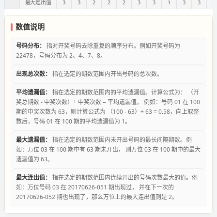
最大连出值
3
3
2
2
2
3
3
1
3
3
1
数值说明
号码分布：
指对开奖号码去除重复的顺序分布。例如开奖号码为
22478，号码分布为 2、4、7、8。
出现总次数：
指在选定的期数范围内开出号码的总次数。
平均遗漏值：
指在选定的期数范围内的平均遗漏值。计算公式为： （开
奖总期数 - 中奖次数）÷ 中奖次数 = 平均遗漏值。 例如：号码 01 在 100
期的中奖次数为 63，则计算公式为 （100 - 63）÷ 63 = 0.58，向上取整
数后，号码 01 在 100 期的平均遗漏值为 1。
最大遗漏值：
指在选定的期数范围内未开出号码的最长间隔期数。例
如：万位 03 在 100 期中有 63 期未开出， 则万位 03 在 100 期中的最大
遗漏值为 63。
最大连出值：
指在选定的期数范围内连续开出的号码次数最大的值。例
如：万位号码 03 在 20170626-051 期出现过， 并在下一次的
20170626-052 期也出现了，那么万位上的最大连出值则是 2。