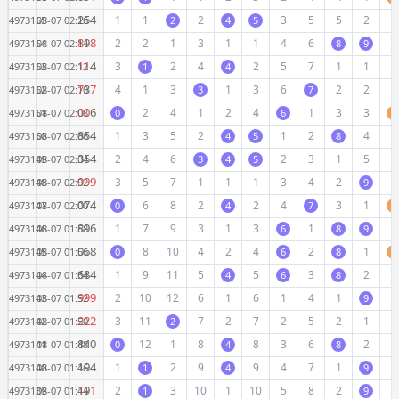
2
5
4
1
1
2
3
5
5
2
1
4973155
08-07 02:16
2
4
5
8
9
8
2
2
1
3
1
1
4
6
2
4973154
08-07 02:14
8
9
1
1
4
3
2
4
2
5
7
1
1
3
4973153
08-07 02:12
1
4
7
3
7
4
1
3
1
3
6
2
2
4
4973152
08-07 02:10
3
7
0
0
6
2
4
1
2
4
1
3
3
4973151
08-07 02:08
0
6
0
8
5
4
1
3
5
2
1
2
4
1
4973150
08-07 02:06
4
5
8
3
5
4
2
4
6
2
3
1
5
2
4973149
08-07 02:04
3
4
5
9
9
9
3
5
7
1
1
1
3
4
2
3
4973148
08-07 02:02
9
0
7
4
6
8
2
2
4
3
1
4973147
08-07 02:00
0
4
7
0
8
9
6
1
7
9
3
1
3
1
1
4973146
08-07 01:58
6
8
9
0
6
8
8
10
4
2
4
2
1
4973145
08-07 01:56
0
6
8
0
6
8
4
1
9
11
5
5
3
2
1
4973144
08-07 01:54
4
6
8
9
9
9
2
10
12
6
1
6
1
4
1
2
4973143
08-07 01:52
9
2
2
2
3
11
7
2
7
2
5
2
1
3
4973142
08-07 01:50
2
8
4
0
12
1
8
8
3
6
2
4
4973141
08-07 01:48
0
4
8
1
9
4
1
2
9
9
4
7
1
5
4973140
08-07 01:46
1
4
9
1
9
1
2
3
10
1
10
5
8
2
6
4973139
08-07 01:44
1
9