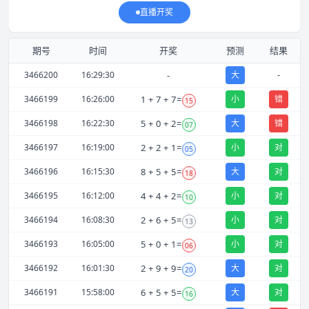
直播开奖
期号
时间
开奖
预测
结果
-
3466200
16:29:30
-
大
3466199
16:26:00
1
+
7
+
7
=
小
错
15
3466198
16:22:30
5
+
0
+
2
=
大
错
07
3466197
16:19:00
2
+
2
+
1
=
小
对
05
3466196
16:15:30
8
+
5
+
5
=
大
对
18
3466195
16:12:00
4
+
4
+
2
=
小
对
10
3466194
16:08:30
2
+
6
+
5
=
小
对
13
3466193
16:05:00
5
+
0
+
1
=
小
对
06
3466192
16:01:30
2
+
9
+
9
=
大
对
20
3466191
15:58:00
6
+
5
+
5
=
大
对
16